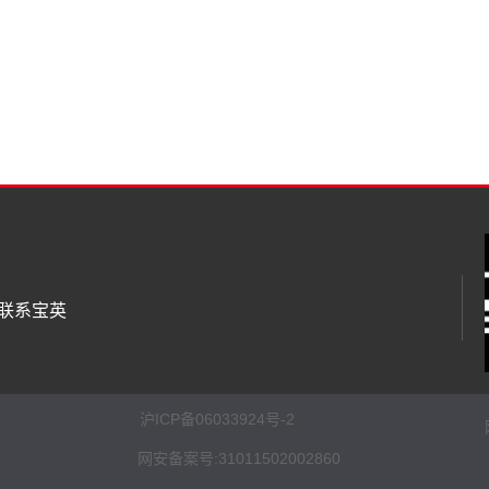
联系宝英
沪ICP备06033924号-2
网安备案号:31011502002860