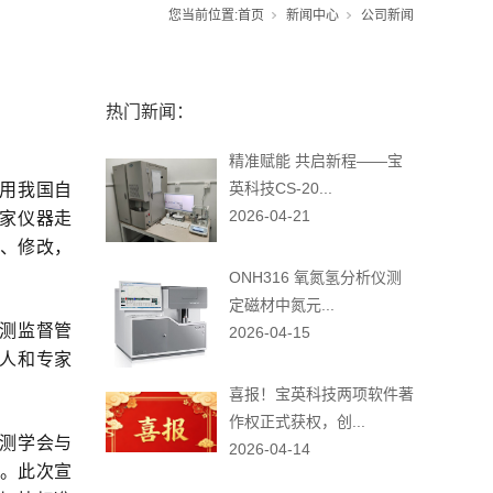
您当前位置:
首页
新闻中心
公司新闻
热门新闻：
精准赋能 共启新程——宝
英科技CS-20...
用我国自
2026-04-21
家仪器走
论、修改，
ONH316 氧氮氢分析仪测
定磁材中氮元...
测监督管
2026-04-15
责人和专家
喜报！宝英科技两项软件著
作权正式获权，创...
测学会与
2026-04-14
议。此次宣